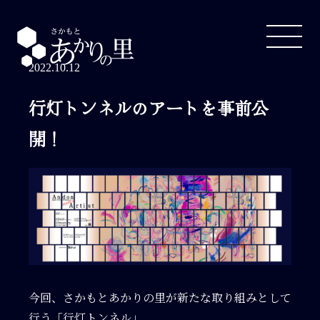
Skip
to
content
2022.10.12
行灯トンネルのアートを事前公
開！
今回、さかもとあかりの里が新たな取り組みとして
行う「行灯トンネル」。