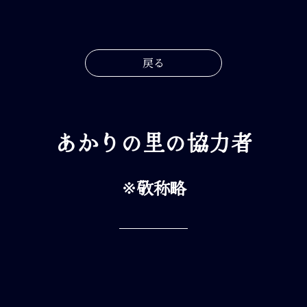
戻る
あかりの里の協力者
※敬称略